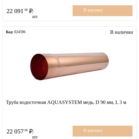
22 091
00
В корзину
/
шт.
В наличии
Код:
024596
Труба водосточная AQUASYSTEM медь, D 90 мм, L 3 м
22 057
00
В корзину
/
шт.