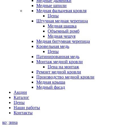
Медные дымники
Медные шпили
Медная фальцевая кровля
Цены
Штучная медная черепица
Медная шашка
Объемный ромб
Медная чешуя
Медная битумная черепица
Кровельная медь
Цены
Патинированная медь
Монтаж медной кровли
Цена на монтаж
Ремонт медной кровли
Производство медной кровли
Медная крыша
Медный фасад
Акции
Каталог
Цены
Наши работы
Контакты
корзина
0