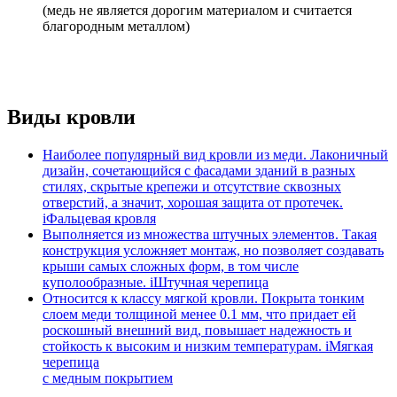
(медь не является дорогим материалом и считается
благородным металлом)
Виды кровли
Наиболее популярный вид кровли из меди. Лаконичный
дизайн, сочетающийся с фасадами зданий в разных
стилях, скрытые крепежи и отсутствие сквозных
отверстий, а значит, хорошая защита от протечек.
i
Фальцевая кровля
Выполняется из множества штучных элементов. Такая
конструкция усложняет монтаж, но позволяет создавать
крыши самых сложных форм, в том числе
куполообразные.
i
Штучная черепица
Относится к классу мягкой кровли. Покрыта тонким
слоем меди толщиной менее 0.1 мм, что придает ей
роскошный внешний вид, повышает надежность и
стойкость к высоким и низким температурам.
i
Мягкая
черепица
с медным покрытием