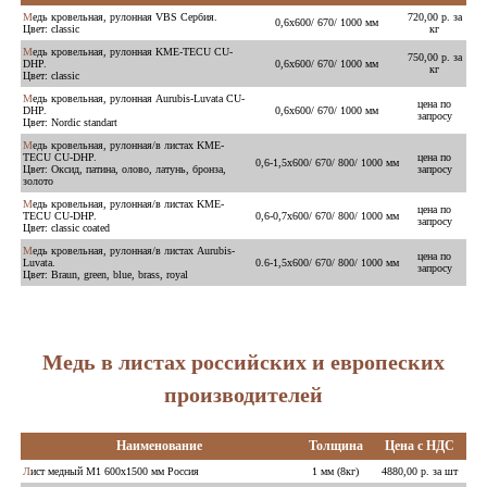
Медь кровельная, рулонная VBS Cербия.
720,00 р. за
0,6х600/ 670/ 1000 мм
Цвет: classic
кг
Медь кровельная, рулонная KME-TECU CU-
750,00 р. за
DHP.
0,6х600/ 670/ 1000 мм
кг
Цвет: classic
Медь кровельная, рулонная Aurubis-Luvata CU-
цена по
DHP.
0,6х600/ 670/ 1000 мм
запросу
Цвет: Nordic standart
Медь кровельная, рулонная/в листах KME-
TECU CU-DHP.
цена по
0,6-1,5х600/ 670/ 800/ 1000 мм
Цвет: Оксид, патина, олово, латунь, бронза,
запросу
золото
Медь кровельная, рулонная/в листах KME-
цена по
TECU CU-DHP.
0,6-0,7х600/ 670/ 800/ 1000 мм
запросу
Цвет: classic coated
Медь кровельная, рулонная/в листах Aurubis-
цена по
Luvata.
0.6-1,5х600/ 670/ 800/ 1000 мм
запросу
Цвет: Braun, green, blue, brass, royal
Медь в листах российских и европеских
производителей
Наименование
Толщина
Цена с НДС
Лист медный М1 600х1500 мм Россия
1 мм (8кг)
4880,00 р. за шт