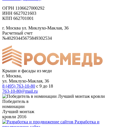
ОГРН 1106627000292
ИНН 6627021603
КПП 662701001
г. Москва ул. Миклухо-Маклая, 36
Расчетный счет
№40293445675849302534
Крыши и фасады из меди
г. Москва,
ул. Миклухо-Маклая, 36
8 (495) 763-10-80
с 9 до 18
763-10-80@mail.ru
Победитель в
номинации
Лучший монтаж
кровли 2016
Разработка и
продвижение сайта