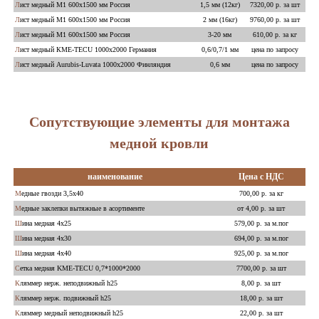
Лист медный М1 600х1500 мм Россия
1,5 мм (12кг)
7320,00 р. за шт
Лист медный М1 600х1500 мм Россия
2 мм (16кг)
9760,00 р. за шт
Лист медный М1 600х1500 мм Россия
3-20 мм
610,00 р. за кг
Лист медный КМЕ-TECU 1000х2000 Германия
0,6/0,7/1 мм
цена по запросу
Лист медный Aurubis-Luvata 1000х2000 Финляндия
0,6 мм
цена по запросу
Сопутствующие элементы для монтажа
медной кровли
наименование
Цена с НДС
Медные гвозди 3,5х40
700,00 р. за кг
Медные заклепки вытяжные в асортименте
от 4,00 р. за шт
Шина медная 4х25
579,00 р. за м.пог
Шина медная 4х30
694,00 р. за м.пог
Шина медная 4х40
925,00 р. за м.пог
Сетка медная KME-TECU 0,7*1000*2000
7700,00 р. за шт
Кляммер нерж. неподвижный h25
8,00 р. за шт
Кляммер нерж. подвижный h25
18,00 р. за шт
Кляммер медный неподвижный h25
22,00 р. за шт