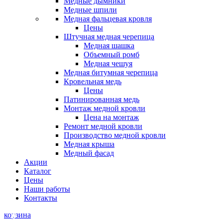
Медные дымники
Медные шпили
Медная фальцевая кровля
Цены
Штучная медная черепица
Медная шашка
Объемный ромб
Медная чешуя
Медная битумная черепица
Кровельная медь
Цены
Патинированная медь
Монтаж медной кровли
Цена на монтаж
Ремонт медной кровли
Производство медной кровли
Медная крыша
Медный фасад
Акции
Каталог
Цены
Наши работы
Контакты
корзина
0